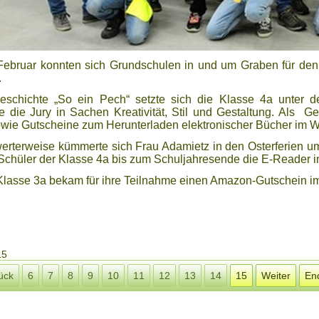
 Februar konnten sich Grundschulen in und um Graben für de
.
eschichte „So ein Pech“ setzte sich die Klasse 4a unter
e die Jury in Sachen Kreativität, Stil und Gestaltung. Als Ge
wie Gutscheine zum Herunterladen elektronischer Bücher im We
rterweise kümmerte sich Frau Adamietz in den Osterferien um
 Schüler der Klasse 4a bis zum Schuljahresende die E-Reader i
Klasse 3a bekam für ihre Teilnahme einen Amazon-Gutschein im
15
ück
6
7
8
9
10
11
12
13
14
15
Weiter
En