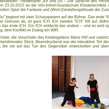
nteraktiven Theaterspiel „Ich und Du – Die Sprache des Her
den 23.10.2015 an die Von-Imhof-Grundschule Klosterlechfeld,
vollen Spiel die Fantasie und (Wort-)Gestaltungsfreude der Zu
u” beginnt mit zwei Schauspielern auf der Bühne. Das erste “ICH
ne Grenzen ab, ist ganz ICH. Ein zweites “ICH” tritt auf, defi
s das erste ICH. Ein ICH entdeckt das andere – und es wird 
, dem Konflikt im Dialog ein WIR.
hüler, die Vorschüler des Kindergartens Maria Hilf und natürli
berührenden Stück. Beeindruckend war der interaktive Teil des
 die sie auf das Tun des Gegenüber entwickelten und übermi