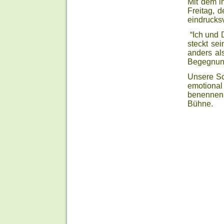
Mit dem i
Freitag, 
eindrucks
“Ich und D
steckt sei
anders al
Begegnung
Unsere Sc
emotional 
benennen,
Bühne.